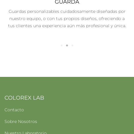
GUARDA
uardas personalizables cuidadosamente diseñadas por
Hoja d
uestro equipo, o con tus propios diseños, ofreciendo a
suave
us clientes una experiencia aún más profesional y única.
profe
COLOREX LAB
Contacto
Sobre Nosotros
Nuestro Laboratorio