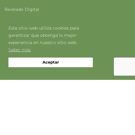
Revelado Digital
Cajas para Fotos
Este sitio web utiliza cookies para
Muestras
garantizar que obtenga la mejor
experiencia en nuestro sitio web.
Saber más
AYUDA
Aceptar
Registro
Catálogos
Precios
Software de Maquetación
Mi Primer Pedido