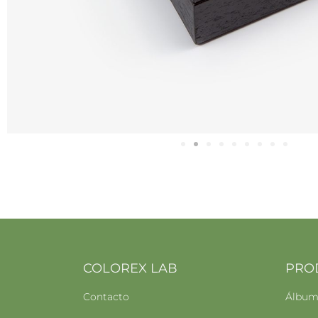
COLOREX LAB
PRO
Contacto
Álbume