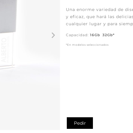
Una enorme variedad de dise
y eficaz, que hará las delici
cualquier lugar y para siemp
Capacidad:
16Gb 32Gb*
*En modelos seleccionados
Pedir