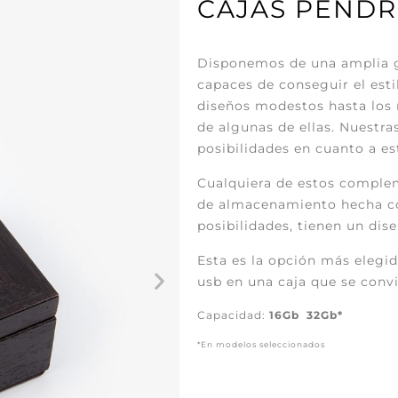
CAJAS PENDR
Disponemos de una amplia g
capaces de conseguir el esti
diseños modestos hasta los
de algunas de ellas. Nuestra
posibilidades en cuanto a es
Cualquiera de estos complem
de almacenamiento hecha con
posibilidades, tienen un dise
Esta es la opción más elegi
usb en una caja que se convi
Capacidad:
16Gb 32Gb*
*En modelos seleccionados